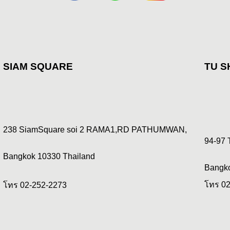
SIA
M SQUARE
TU S
238 SiamSquare soi 2 RAMA1,RD PATHUMWAN,
94-97 T
Bangkok 10330 Thailand
Bangko
โทร 02
โทร 02-252-2273