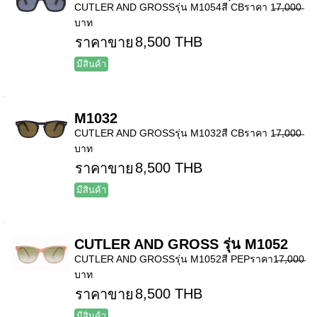
CUTLER AND GROSSรุ่น M1054สี CBราคา 1̶7̶,̶0̶0̶0̶
บาท
8,500 THB
ราคาขาย
มีสินค้า
M1032
CUTLER AND GROSSรุ่น M1032สี CBราคา 1̶7̶,̶0̶0̶0̶
บาท
8,500 THB
ราคาขาย
มีสินค้า
CUTLER AND GROSS รุ่น M1052
CUTLER AND GROSSรุ่น M1052สี PEPราคา1̶7̶,̶0̶0̶0̶
บาท
8,500 THB
ราคาขาย
มีสินค้า