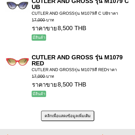
CUTLER AND GROSS รุ่น M1079 C
UB
CUTLER AND GROSSรุ่น M1079สี C UBราคา
1̶7̶,̶0̶0̶0̶ บาท
8,500 THB
ราคาขาย
มีสินค้า
CUTLER AND GROSS รุ่น M1079
RED
CUTLER AND GROSSรุ่น M1079สี REDราคา
1̶7̶,̶0̶0̶0̶ บาท
8,500 THB
ราคาขาย
มีสินค้า