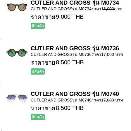
CUTLER AND GROSS รุ่น M0734
CUTLER AND GROSSรุ่น M0734ราคา1̶8̶,̶0̶0̶0̶บาท
9,000 THB
ราคาขาย
มีสินค้า
CUTLER AND GROSS รุ่น M0736
CUTLER AND GROSSรุ่น M0736ราคา1̶7̶,̶0̶0̶0̶ บาท
8,500 THB
ราคาขาย
มีสินค้า
CUTLER AND GROSS รุ่น M0740
CUTLER AND GROSSรุ่น M0740ราคา1̶7̶,̶0̶0̶0̶ บาท
8,500 THB
ราคาขาย
มีสินค้า