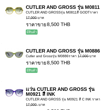
CUTLER AND GROSS รุ่น M0811
CUTLER AND GROSSรุ่น M0811สี GODTราคา
1̶7̶,̶0̶0̶0̶ บาท
8,500 THB
ราคาขาย
มีสินค้า
CUTLER AND GROSS รุ่น M0886
Cutler and Grossรุ่น M0886ราคา 1̶7̶,̶0̶0̶0̶ บาท
8,500 THB
ราคาขาย
มีสินค้า
เเว่น CUTLER AND GROSS รุ่น
M0921 สี INK
CUTLER AND GROSS รุ่น M0921 สี C INK ราคา
1̶7̶,̶0̶0̶0̶ ̶ บาท