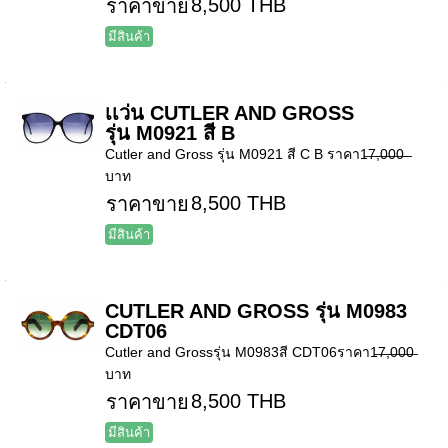
8,500 THB
ราคาขาย
มีสินค้า
เเว่น CUTLER AND GROSS
รุ่น M0921 สี B
Cutler and Gross รุ่น M0921 สี C B ราคา1̶7̶,̶0̶0̶0̶ ̶
บาท
8,500 THB
ราคาขาย
มีสินค้า
CUTLER AND GROSS รุ่น M0983
CDT06
Cutler and Grossรุ่น M0983สี CDT06ราคา1̶7̶,̶0̶0̶0̶
บาท
8,500 THB
ราคาขาย
มีสินค้า