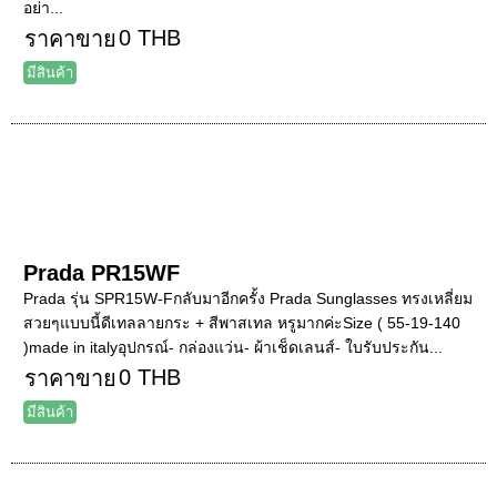
อย่า...
0 THB
ราคาขาย
มีสินค้า
Prada PR15WF
Prada รุ่น SPR15W-Fกลับมาอีกครั้ง Prada Sunglasses ทรงเหลี่ยม
สวยๆแบบนี้ดีเทลลายกระ + สีพาสเทล หรูมากค่ะSize ( 55-19-140
)made in italyอุปกรณ์- กล่องแว่น- ผ้าเช็ดเลนส์- ใบรับประกัน...
0 THB
ราคาขาย
มีสินค้า