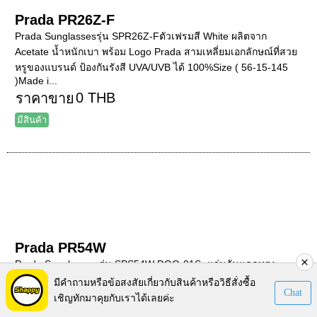
Prada PR26Z-F
Prada Sunglassesรุ่น SPR26Z-Fตัวเฟรมสี White ผลิตจาก
Acetate น้ำหนักเบา พร้อม Logo Prada สามเหลี่ยมเอกลักษณ์ที่สวย
หรูของแบรนด์ ป้องกันรังสี UVA/UVB ได้ 100%Size ( 56-15-145
)Made i...
0 THB
ราคาขาย
มีสินค้า
Prada PR54W
Prada Sunglasses รุ่น SPS54W DGO-01S- แว่นกันแดดทรง
Square น้ำหนักเบา ตัวเฟรมสีดำล้วนตัวเลนส์ Orange
มีคำถามหรือข้อสงสัยเกี่ยวกับสินค้าหรือวิธีสั่งซื้อ
Chat
Photochromic ( ออกแดดปรับแสงอัตโนมัติ )เล่นดีเทล logo Prada
เชิญทักมาคุยกับเราได้เลยค่ะ
บริเวณขาบนพื้นสีแดง...