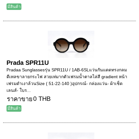
มีสินค้า
Prada SPR11U
Pradaa Sunglassesรุ่น SPR11U / 1AB-6SLแว่นกันแดดทรงกลม
ดีเทลขาลายกระไฟ สวยเท่มากตัวเฟรมน้ำตาลไล่สี gradient หน้า
เฟรมดำเงาล้วนSize ( 51-22-140 )อุปกรณ์- กล่องแว่น- ผ้าเช็ด
เลนส์- ใบร...
0 THB
ราคาขาย
มีสินค้า