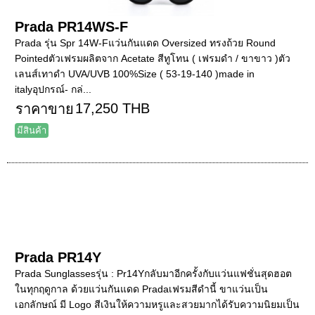
Prada PR14WS-F
Prada รุ่น Spr 14W-Fแว่นกันแดด Oversized ทรงถ้วย Round
Pointedตัวเฟรมผลิตจาก Acetate สีทูโทน ( เฟรมดำ / ขาขาว )ตัว
เลนส์เทาดำ UVA/UVB 100%Size ( 53-19-140 )made in
italyอุปกรณ์- กล่...
17,250 THB
ราคาขาย
มีสินค้า
Prada PR14Y
Prada Sunglassesรุ่น : Pr14Yกลับมาอีกครั้งกับแว่นแฟชั่นสุดฮอต
ในทุกฤดูกาล ด้วยแว่นกันแดด Pradaเฟรมสีดำนี้ ขาแว่นเป็น
เอกลักษณ์ มี Logo สีเงินให้ความหรูและสวยมากได้รับความนิยมเป็น