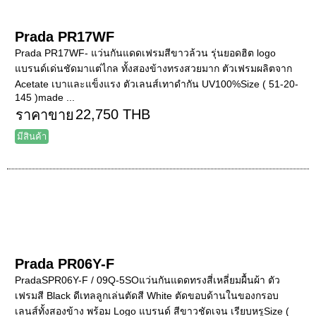
Prada PR17WF
Prada PR17WF- แว่นกันแดดเฟรมสีขาวล้วน รุ่นยอดฮิต logo
แบรนด์เด่นชัดมาแต่ไกล ทั้งสองข้างทรงสวยมาก ตัวเฟรมผลิตจาก
Acetate เบาและแข็งแรง ตัวเลนส์เทาดำกัน UV100%Size ( 51-20-
145 )made ...
22,750 THB
ราคาขาย
มีสินค้า
Prada PR06Y-F
PradaSPR06Y-F / 09Q-5SOแว่นกันแดดทรงสี่เหลี่ยมผื้นผ้า ตัว
เฟรมสี Black ดีเทลลูกเล่นตัดสี White ตัดขอบด้านในของกรอบ
เลนส์ทั้งสองข้าง พร้อม Logo แบรนด์ สีขาวชัดเจน เรียบหรูSize (