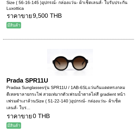
Size ( 56-16-145 )อุปกรณ์- กล่องแว่น- ผ้าเช็ดเลนส์- ใบรับประกัน
Luxottica
9,500 THB
ราคาขาย
มีสินค้า
Prada SPR11U
Pradaa Sunglassesรุ่น SPR11U / 1AB-6SLแว่นกันแดดทรงกลม
ดีเทลขาลายกระไฟ สวยเท่มากตัวเฟรมน้ำตาลไล่สี gradient หน้า
เฟรมดำเงาล้วนSize ( 51-22-140 )อุปกรณ์- กล่องแว่น- ผ้าเช็ด
เลนส์- ใบร...
0 THB
ราคาขาย
มีสินค้า