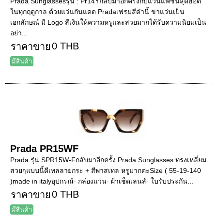
Prada Sunglassesรุ่น : Pr14Yกลับมาอีกครั้งกับแว่นแฟชั่นสุดฮอต
ในทุกฤดูกาล ด้วยแว่นกันแดด Pradaเฟรมสีดำนี้ ขาแว่นเป็น
เอกลักษณ์ มี Logo สีเงินให้ความหรูและสวยมากได้รับความนิยมเป็น
อย่า...
0 THB
ราคาขาย
มีสินค้า
Prada PR15WF
Prada รุ่น SPR15W-Fกลับมาอีกครั้ง Prada Sunglasses ทรงเหลี่ยม
สวยๆแบบนี้ดีเทลลายกระ + สีพาสเทล หรูมากค่ะSize ( 55-19-140
)made in italyอุปกรณ์- กล่องแว่น- ผ้าเช็ดเลนส์- ใบรับประกัน...
0 THB
ราคาขาย
มีสินค้า